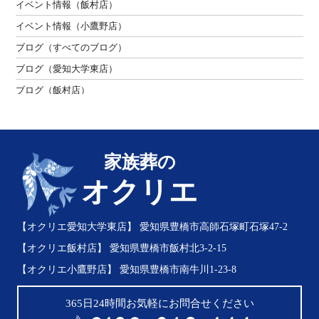
2020年10月
イベント情報（飯村店）
2020年09月
イベント情報（小鷹野店）
2020年08月
ブログ（すべてのブログ）
2020年05月
ブログ（愛知大学東店）
2020年04月
ブログ（飯村店）
2020年03月
ブログ（小鷹野店）
2020年02月
お客様の声
2020年01月
お葬式の豆知識（初めての方）
家族葬の
2019年12月
お葬式の豆知識（よくあるお悩み）
オクリエ
2019年11月
お葬式の豆知識（お葬式の前について）
2019年10月
お葬式の豆知識（お葬式の後について）
【オクリエ愛知大学東店】
愛知県豊橋市高師石塚町石塚47-2
【オクリエ飯村店】
愛知県豊橋市飯村北3-2-15
【オクリエ小鷹野店】
愛知県豊橋市南牛川1-23-8
365日24時間お気軽にお問合せください